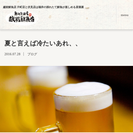
越前鮮魚店 片町店と伏見店は福井の採れたて鮮魚が楽しめる居酒屋
menu
夏と言えば冷たいあれ、、
2016.07.28
ブログ