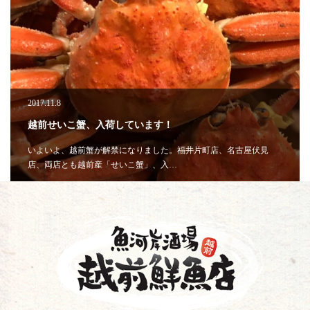
2017.11.8
越前せいこ蟹、入荷しています！
いよいよ、越前蟹が解禁になりました。福井片町店、名古屋伏見
店、両店とも越前産「せいこ蟹」、入…